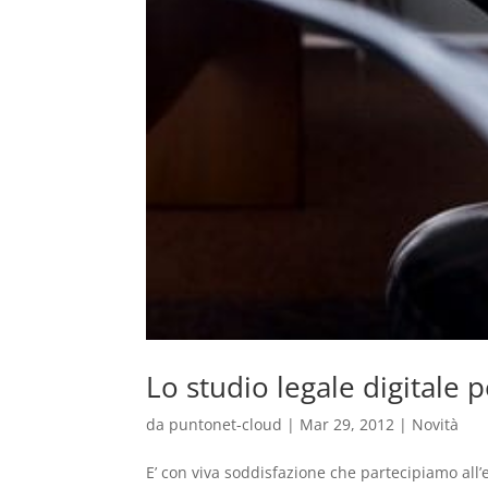
Lo studio legale digitale 
da
puntonet-cloud
|
Mar 29, 2012
|
Novità
E’ con viva soddisfazione che partecipiamo all’ev