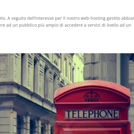
to. A seguito dell’interesse per il nostro web-hosting gestito abbi
re ad un pubblico più ampio di accedere a servizi di livello ad un