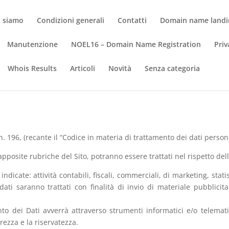
i siamo
Condizioni generali
Contatti
Domain name landi
Manutenzione
NOEL16 – Domain Name Registration
Priv
Whois Results
Articoli
Novità
Senza categoria
 n. 196, (recante il “Codice in materia di trattamento dei dati perso
le apposite rubriche del Sito, potranno essere trattati nel rispetto de
 indicate: attività contabili, fiscali, commerciali, di marketing, stati
dati saranno trattati con finalità di invio di materiale pubblici
amento dei Dati avverrà attraverso strumenti informatici e/o telem
ezza e la riservatezza.