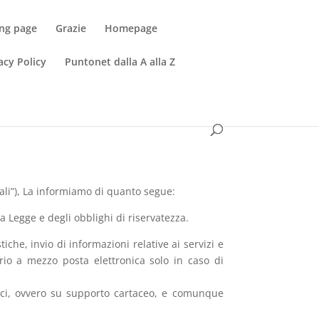
ng page
Grazie
Homepage
acy Policy
Puntonet dalla A alla Z
nali”), La informiamo di quanto segue:
lla Legge e degli obblighi di riservatezza.
stiche, invio di informazioni relative ai servizi e
tario a mezzo posta elettronica solo in caso di
atici, ovvero su supporto cartaceo, e comunque