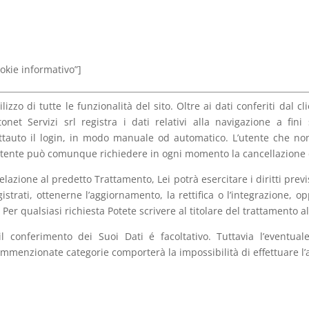
ookie informativo”]
lizzo di tutte le funzionalità del sito. Oltre ai dati conferiti dal
et Servizi srl registra i dati relativi alla navigazione a fini s
ttauto il login, in modo manuale od automatico. L’utente che non 
’utente può comunque richiedere in ogni momento la cancellazione di
lazione al predetto Trattamento, Lei potrà esercitare i diritti previst
gistrati, ottenerne l’aggiornamento, la rettifica o l’integrazione, opp
 Per qualsiasi richiesta Potete scrivere al titolare del trattamento a
l conferimento dei Suoi Dati é facoltativo. Tuttavia l’eventual
mmenzionate categorie comporterà la impossibilità di effettuare l’a