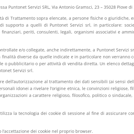
tessa Puntonet Servizi SRL, Via Antonio Gramsci, 23 – 35028 Piove di
ità di Trattamento sopra elencate, a persone fisiche o giuridiche, e
 di supporto a quelli di Puntonet Servizi srl, in particolare: socie
 finanziari, periti, consulenti, legali, organismi associativi e amm
trollate e/o collegate, anche indirettamente, a Puntonet Servizi srl
finalità diverse da quelle indicate e in particolare non verranno c
le o pubblicitario o per attività di vendita diretta. Un elenco dettag
tonet Servizi srl.
re dell’autorizzazione al trattamento dei dati sensibili (ai sensi del
rsonali idonei a rivelare l’origine etnica, le convinzioni religiose, fi
organizzazioni a carattere religioso, filosofico, politico o sindacale,
tilizza la tecnologia dei cookie di sessione al fine di assicurare co
o l’accettazione dei cookie nel proprio browser.